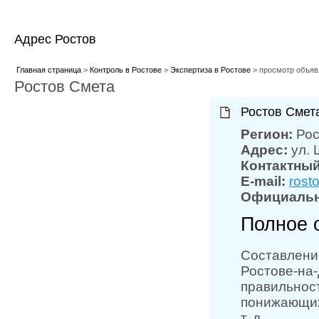
Адрес Ростов
Главная страница
>
Контроль в Ростове
>
Экспертиза в Ростове
> просмотр объяв
Ростов Смета
Ростов Смет
Регион:
Рос
Адрес:
ул.
Контактны
E-mail:
rost
Официальн
Полное 
Составлени
Ростове-на
правильнос
понижающих
т. д.