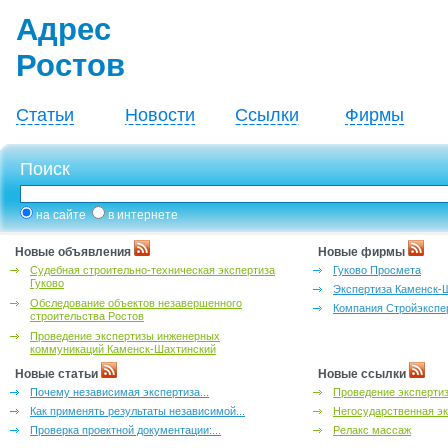
Адрес
Ростов
Статьи
Новости
Ссылки
Фирмы
Поиск
на сайте
в интернете
Новые объявления
Новые фирмы
Судебная строительно-техническая экспертиза
Гуково Просмета
Гуково
Экспертиза Каменск-
Обследование объектов незавершенного
Компания Стройэкспе
строительства Ростов
Проведение экспертизы инженерных
коммуникаций Каменск-Шахтинский
Новые статьи
Новые ссылки
Почему независимая экспертиза...
Проведение эксперти
Как применять результаты независимой...
Негосударственная эк
Проверка проектной документации:...
Релакс массаж