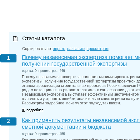
27-06-202
обзор проб
27-06-202
какие райо
27-06-202
разных рай
29-04-202
Статьи каталога
прошествии
22-07-201
технологии
Сортировать по:
оценке
названию
просмотрам
22-07-201
Почему независимая экспертиза помогает м
1
выявлено 2
получении государственной экспертизы
оценка: 0, просмотров: 449
Почему независимая экспертиза помогает минимизировать риски
экспертизы Получение государственной экспертизы проектной 
этапом в реализации строительных проектов в России, включая Р
рядом потенциальных рисков: от затяжек в согласовании до отка
Независимая экспертиза выступает эффективным инструментом,
выявлять и устранять ошибки, значительно снижая риски на пут
Рассмотрим подробнее, почему этот подход так важен.
Как применять результаты независимой экс
2
сметной документации и бюджета
оценка: 0, просмотров: 455