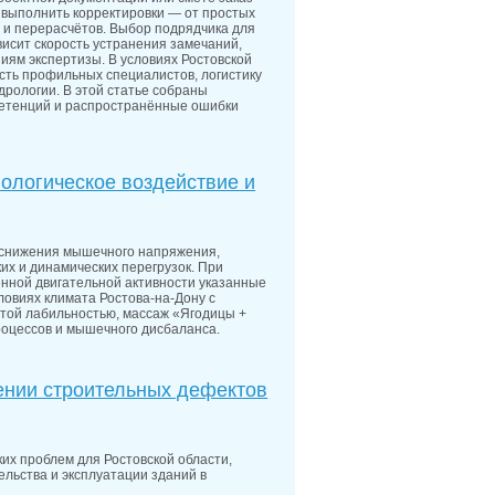
 выполнить корректировки — от простых
 и перерасчётов. Выбор подрядчика для
висит скорость устранения замечаний,
иям экспертизы. В условиях Ростовской
сть профильных специалистов, логистику
дрологии. В этой статье собраны
петенций и распространённые ошибки
ологическое воздействие и
я снижения мышечного напряжения,
их и динамических перегрузок. При
нной двигательной активности указанные
ловиях климата Ростова-на-Дону с
той лабильностью, массаж «Ягодицы +
роцессов и мышечного дисбаланса.
ении строительных дефектов
их проблем для Ростовской области,
льства и эксплуатации зданий в