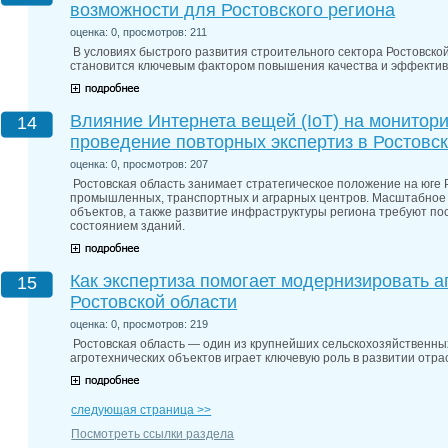
возможности для Ростовского региона
оценка: 0, просмотров: 211
В условиях быстрого развития строительного сектора Ростовск
становится ключевым фактором повышения качества и эффектив
Влияние Интернета вещей (IoT) на монитори
14
проведение повторных экспертиз в Ростовс
оценка: 0, просмотров: 207
Ростовская область занимает стратегическое положение на юге 
промышленных, транспортных и аграрных центров. Масштабное 
объектов, а также развитие инфраструктуры региона требуют по
состоянием зданий.
Как экспертиза помогает модернизировать а
15
Ростовской области
оценка: 0, просмотров: 219
Ростовская область — один из крупнейших сельскохозяйственных
агротехнических объектов играет ключевую роль в развитии отра
следующая страница >>
Посмотреть ссылки раздела