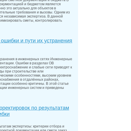
ации сметной документации и бюджета В
окументацией и бюджетом является
но это актуально для объектов в
ительные требования и вызовы. Одним из
я независимая экспертиза. В данной
птимизировать сметы, контролировать
ошибки и пути их устранения
странения в инженерных сетях Инженерные
ментации. Ошибки в разделах ОВ
лектроснабжение и слабые сети приводят к
ды при строительстве или
ическими особенностями, высоким уровнем
роснабжения в отдалённых районах,
тации особенно критичны. В этой статье
ации инженерных систем и приведены
рректировок по результатам
ибки
ьтатам экспертизы: критерии отбора и
роектной документации или смете заказ