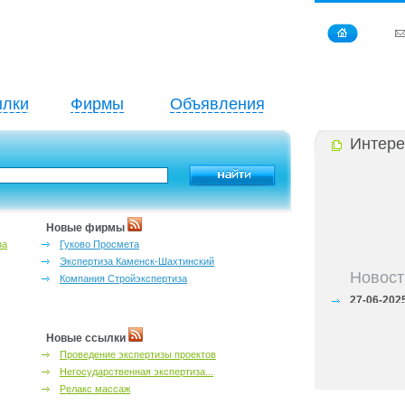
лки
Фирмы
Объявления
Интере
Новые фирмы
за
Гуково Просмета
Экспертиза Каменск-Шахтинский
Новост
Компания Стройэкспертиза
27-06-202
инфраструкт
27-06-202
Ростова и к
Новые ссылки
27-06-202
Проведение экспертизы проектов
важный кри
Негосударственная экспертиза...
27-06-202
Релакс массаж
лучшие мес