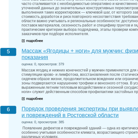
часто сталкивается с необходимостью оперативно и качественно
уточнений данных до значительных конструктивных пересмотров
выполнения таких корректировок — ключевой шаг, от которого за
стоимость доработок и риск повторного несоответствия требован
области важно учитывать и региональные особенности: доступно
поставок материалов, сезонность работ и специфику грунтов и ги
практические критерии выбора подрядчика, этапы проверки ком
заказчиков при подборе исполнителя.
Массаж «Ягодицы + ноги» для мужчин: физи
5
показания
оценка: 0, просмотров: 379
Массаж ягодиц и нижних конечностей у мужчин применяется дл
стимуляции крово- и лимфотока, восстановления после статическ
сидячем образе жизни, продолжительном вождении или ограниче
зоны подвергаются нарушению трофики и венозного оттока. В ус
выраженным летним тепловым воздействием и сезонной сосудис
ноги» служит действенным способом профилактики застойных п
Порядок проведения экспертизы при выявл
6
и повреждений в Ростовской области
оценка: 0, просмотров: 385
Появление дефектов и повреждений зданий — одна из критическ
особенно учитывая особенности климата, возрастающего строите
различных условиях.