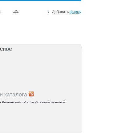
Добавить
фирму
сное
и каталога
5
Рейтинг улиц Ростова с самой развитой
урой: где удобно жить и работать
5
Где расположены главные транспортные узлы
ак они влияют на жизнь горожан
5
Близость к торговым центрам Ростова как
терий выбора жилья
5
Карта парков и скверов Ростова-на-Дону:
та для отдыха в городе и пригородах