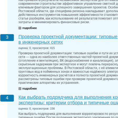
Как применять результаты независимой экспертизы для оптимиз
современном строительстве эффективное управление сметной д
ключевым фактором для успешного завершения проектов. Особен
Ростовской области, где специфика региона накладывает дополн
действенных инструментов повышения эффективности становитс
статье разберём, как использование её результатов помогает о
затраты и минимизировать финансовые риски.
Проверка проектной документации: типовые 
3
в инженерных сетях
оценка: 0, просмотров: 415
Проверка проектной документации: типовые ошибки и пути их у
сети — одна из наиболее ответственных частей проектной доку
(отопление и вентиляция), ВК (водоснабжение и канализация), э
серьёзным задержкам при экспертизе и могут повлечь перерасхо
эксплуатационные проблемы. В Ростовской области, с её климат
грунтовых вод в пойменных зонах и важностью надёжного элект
корректность инженерных расчётов и полнота проектной докумен
рассмотрены типовые ошибки при проверке проектной документ
практические алгоритмы их устранения.
Как выбрать подрядчика для выполнения ко
4
экспертизы: критерии отбора и типичные ош
оценка: 0, просмотров: 156
Как выбрать подрядчика для выполнения корректировок по резул
типичные ошибки После получения экспертного заключения по п