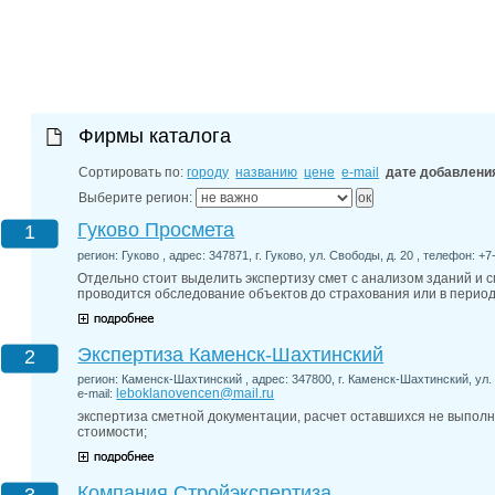
27-06-202
обзор проб
27-06-202
какие райо
27-06-202
разных рай
29-04-202
Фирмы каталога
прошествии
22-07-201
Сортировать по:
городу
названию
цене
e-mail
дате добавлени
технологии
22-07-201
Выберите регион:
выявлено 2
Гуково Просмета
1
регион: Гуково , адрес: 347871, г. Гуково, ул. Свободы, д. 20 , телефон: +7
Отдельно стоит выделить экспертизу смет с анализом зданий и с
проводится обследование объектов до страхования или в период
Экспертиза Каменск-Шахтинский
2
регион: Каменск-Шахтинский , адрес: 347800, г. Каменск-Шахтинский, ул. 
leboklanovencen@mail.ru
e-mail:
экспертиза сметной документации, расчет оставшихся не выпол
стоимости;
Компания Стройэкспертиза