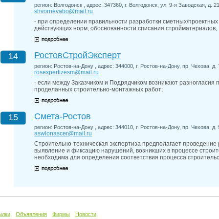
регион: Волгодонск , адрес: 347360, г. Волгодонск, ул. 9-я Заводская, д. 21
shvornevabo@mail.ru
- при определении правильности разработки сметных/проектных
действующих норм, обоснованности списания стройматериалов,
РостовСтройЭксперт
14
регион: Ростов-на-Дону , адрес: 344000, г. Ростов-на-Дону, пр. Чехова, д. 7
rosexpertizesm@mail.ru
- если между Заказчиком и Подрядчиком возникают разногласия 
проделанных строительно-монтажных работ;
Смета-Ростов
15
регион: Ростов-на-Дону , адрес: 344010, г. Ростов-на-Дону, пр. Чехова, д. 
aswlonascer@mail.ru
Строительно-техническая экспертиза предполагает проведение
выявление и фиксацию нарушений, возникших в процессе строит
необходима для определения соответствия процесса строитель
ылки
Объявления
Фирмы
Новости