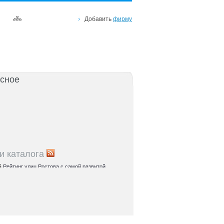
Добавить
фирму
сное
и каталога
5
Рейтинг улиц Ростова с самой развитой
урой: где удобно жить и работать
5
Где расположены главные транспортные узлы
ак они влияют на жизнь горожан
5
Близость к торговым центрам Ростова как
терий выбора жилья
5
Карта парков и скверов Ростова-на-Дону:
та для отдыха в городе и пригородах