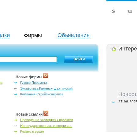
лки
Объявления
Фирмы
Интере
Новые фирмы
за
Гуково Просмета
Экспертиза Каменск-Шахтинский
Новост
Компания Стройэкспертиза
27-06-202
инфраструкт
27-06-202
Ростова и к
Новые ссылки
27-06-202
Проведение экспертизы проектов
важный кри
Негосударственная экспертиза...
27-06-202
Релакс массаж
лучшие мес