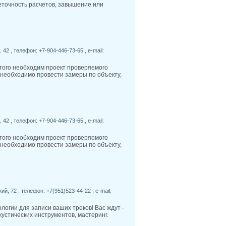
еточность расчетов, завышение или
 42 , телефон: +7-904-446-73-65 , e-mail:
того необходим проект проверяемого
а необходимо провести замеры по объекту,
 42 , телефон: +7-904-446-73-65 , e-mail:
того необходим проект проверяемого
а необходимо провести замеры по объекту,
ий, 72 , телефон: +7(951)523-44-22 , e-mail:
огии для записи ваших треков! Вас ждут -
кустических инструментов, мастеринг.