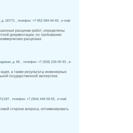
 д. 187/71 , телефон: +7-952-584-94-93 , e-mail:
вышенные расценки работ, определены
етной документации, по требованию
 коммерческих расценках.
довая, д. 68. , телефон: +7 (928) 226-05-93 , e-
тация, а также результаты инженерных
ной государственной экспертизе.
1/187 , телефон: +7 (904) 449-59-55 , e-mail:
совой стороне вопроса, оптимизировать