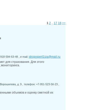
5
Где в Ростове проще всего найти парковку:
лем и решений
5
Безопасность и освещённость улиц Ростова:
ны наиболее комфортны вечером
5
Что влияет на стоимость аренды жилья в
онах Ростова и Ростовской области
1
2
..
17
18
>>
1
У обманутых дольщиков в Батайске по
 12 лет появится возможность получить жилье
4
На Дону применяют инновационные
я
 ремонта труб
4
За первое полугодие в ходе аудита платежей
280 нарушений в сфере ЖКХ
strojexpert1iza@mail.ru
-918-594-63-48 , e-mail:
мет для страхования. Для этого
 мониторинга.
Ворошилова, д. 9 , телефон: +7-951-523-56-23 ,
ненными объемов и оценку сметной их