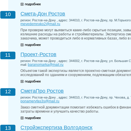
Смета-Дон Ростов
10
регион: Ростов-на-Дону , адрес: 344010, г. Ростов-на-Дону, пр. М.Горького,
mevedemnxko2@mail.ru
При проверке могут выявиться какие-либо скрытые позиции, за
излишние расходы на работы и стройматериалы. Экспертиза см
заказчика, может проводиться либо в нормативных базах, либо в
Проект-Ростов
11
регион: Ростов-на-Дону , адрес: 344002, г. Ростов-на-Дону, ул. Большая Са
baranomarka@mail.ru
mail:
Объектом такой экспертизы является проектно-сметная докумен
исследований по зданиям и сооружениям, подлежащим обязатель
СметаПро Ростов
12
регион: Ростов-на-Дону , адрес: 344010, г. Ростов-на-Дону, пр. Чехова, д. 7
ponamervfas3s@mail.ru
Заказ сметной документации помогает избежать ошибок в финан
затраты времени и улучшить качество работы.
Стройэкспертиза Волгодонск
13