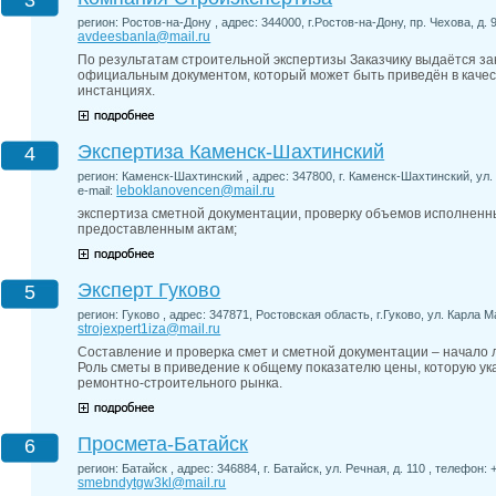
3
регион: Ростов-на-Дону , адрес: 344000, г.Ростов-на-Дону, пр. Чехова, д. 9
avdeesbanla@mail.ru
По результатам строительной экспертизы Заказчику выдаётся з
официальным документом, который может быть приведён в качест
инстанциях.
Экспертиза Каменск-Шахтинский
4
регион: Каменск-Шахтинский , адрес: 347800, г. Каменск-Шахтинский, ул. 
leboklanovencen@mail.ru
e-mail:
экспертиза сметной документации, проверку объемов исполненны
предоставленным актам;
Эксперт Гуково
5
регион: Гуково , адрес: 347871, Ростовская область, г.Гуково, ул. Карла Ма
strojexpert1iza@mail.ru
Составление и проверка смет и сметной документации – начало 
Роль сметы в приведение к общему показателю цены, которую ук
ремонтно-строительного рынка.
Просмета-Батайск
6
регион: Батайск , адрес: 346884, г. Батайск, ул. Речная, д. 110 , телефон: +
smebndytgw3kl@mail.ru