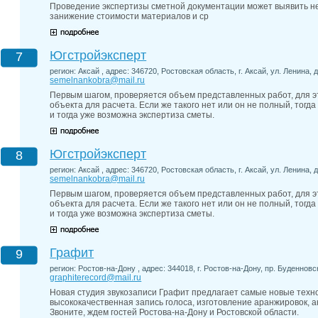
Проведение экспертизы сметной документации может выявить н
занижение стоимости материалов и ср
Югстройэксперт
7
регион: Аксай , адрес: 346720, Ростовская область, г. Аксай, ул. Ленина, д.
semelnankobra@mail.ru
Первым шагом, проверяется объем представленных работ, для э
объекта для расчета. Если же такого нет или он не полный, тогд
и тогда уже возможна экспертиза сметы.
Югстройэксперт
8
регион: Аксай , адрес: 346720, Ростовская область, г. Аксай, ул. Ленина, д.
semelnankobra@mail.ru
Первым шагом, проверяется объем представленных работ, для э
объекта для расчета. Если же такого нет или он не полный, тогд
и тогда уже возможна экспертиза сметы.
Графит
9
регион: Ростов-на-Дону , адрес: 344018, г. Ростов-на-Дону, пр. Буденновск
graphiterecord@mail.ru
Новая студия звукозаписи Графит предлагает самые новые технол
высококачественная запись голоса, изготовление аранжировок, а
Звоните, ждем гостей Ростова-на-Дону и Ростовской области.