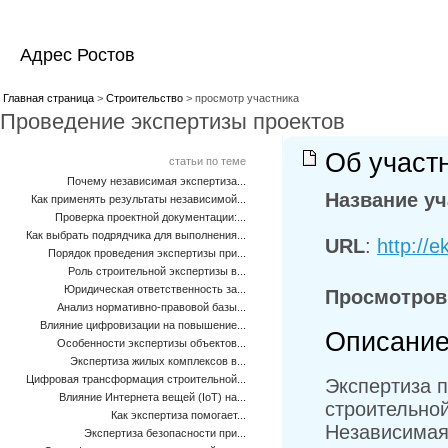
Адрес Ростов
Главная страница
>
Строительство
> просмотр участника
Проведение экспертизы проектов
Об участ
статьи по теме
Почему независимая экспертиза...
Название уч
Как применять результаты независимой...
Проверка проектной документации:...
Как выбрать подрядчика для выполнения...
URL
:
http://e
Порядок проведения экспертизы при...
Роль строительной экспертизы в...
Юридическая ответственность за...
Просмотров
Анализ нормативно-правовой базы...
Влияние цифровизации на повышение...
Описание
Особенности экспертизы объектов...
Экспертиза жилых комплексов в...
Цифровая трансформация строительной...
Экспертиза п
Влияние Интернета вещей (IoT) на...
строительно
Как экспертиза помогает...
Независимая
Экспертиза безопасности при...