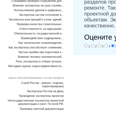
разделов пр
Специфика проверки сооружений для...
Влияние экспертизы на срок службы...
ремонте. Та
Использование дронов и цифровых...
проектной д
Экспертиза систем отопления и...
объектам. Э
Экспертиза конструкций и узлов зданий...
Проверка качества строительных...
качественно
Ответственность за нарушение...
Обязательность государственной и...
Оцените 
Взаимодействие подрядчиков,...
Как техническое сопровождение...
1
2
3
4
Как экспертиза способствует снижению...
Частые ошибки при подготовке к...
Влияние технико-экономической...
Роль экспертизы в отборе лучших...
Методики оценки энергоэффективности...
самые просматриваемые ссылки раздела
Строй Ростов - ремонт, отделка,
перепланировка
Экспертиза Ростов-на-Дону
Проведение экспертизы проектов
Негосударственная экспертиза проектной
документации и смет. По всей РФ.
Проверка сметной документации