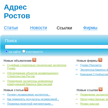
Адрес
Ростов
Статьи
Новости
Фирмы
Ссылки
Поиск
на сайте
в интернете
Новые объявления
Новые фирмы
Судебная строительно-техническая экспертиза
Гуково Просмета
Гуково
Экспертиза Каменск-
Обследование объектов незавершенного
Компания Стройэкспе
строительства Ростов
Проведение экспертизы инженерных
коммуникаций Каменск-Шахтинский
Новые статьи
Новые ссылки
Почему независимая экспертиза...
Проведение эксперти
Как применять результаты независимой...
Негосударственная эк
Проверка проектной документации:...
Релакс массаж