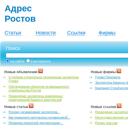
Адрес
Ростов
Статьи
Новости
Ссылки
Фирмы
Поиск
на сайте
в интернете
Новые объявления
Новые фирмы
Судебная строительно-техническая экспертиза
Гуково Просмета
Гуково
Экспертиза Каменск-
Обследование объектов незавершенного
Компания Стройэкспе
строительства Ростов
Проведение экспертизы инженерных
коммуникаций Каменск-Шахтинский
Новые статьи
Новые ссылки
Почему независимая экспертиза...
Проведение эксперти
Как применять результаты независимой...
Негосударственная эк
Проверка проектной документации:...
Релакс массаж