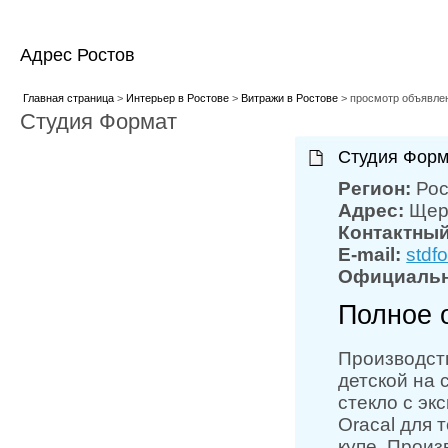
Адрес Ростов
Главная страница
>
Интерьер в Ростове
>
Витражи в Ростове
> просмотр объявле
Студия Формат
Студия Форм
Регион:
Рос
Адрес:
Щер
Контактны
E-mail:
stdf
Официальн
Полное 
Производств
детской на 
стекло с эк
Oracal для 
купе. Произ