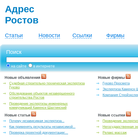
Адрес
Ростов
Статьи
Новости
Ссылки
Фирмы
Поиск
на сайте
в интернете
Новые объявления
Новые фирмы
Судебная строительно-техническая экспертиза
Гуково Просмета
Гуково
Экспертиза Каменск-
Обследование объектов незавершенного
Компания Стройэкспе
строительства Ростов
Проведение экспертизы инженерных
коммуникаций Каменск-Шахтинский
Новые статьи
Новые ссылки
Почему независимая экспертиза...
Проведение эксперти
Как применять результаты независимой...
Негосударственная эк
Проверка проектной документации:...
Релакс массаж