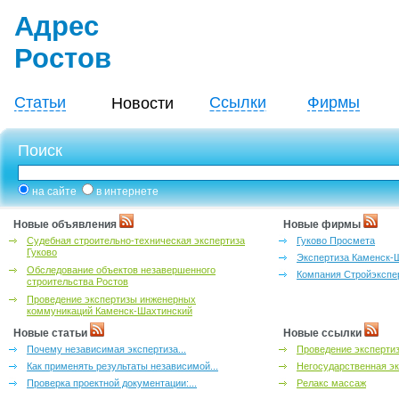
Адрес
Ростов
Статьи
Ссылки
Фирмы
Новости
Поиск
на сайте
в интернете
Новые объявления
Новые фирмы
Судебная строительно-техническая экспертиза
Гуково Просмета
Гуково
Экспертиза Каменск-
Обследование объектов незавершенного
Компания Стройэкспе
строительства Ростов
Проведение экспертизы инженерных
коммуникаций Каменск-Шахтинский
Новые статьи
Новые ссылки
Почему независимая экспертиза...
Проведение эксперти
Как применять результаты независимой...
Негосударственная эк
Проверка проектной документации:...
Релакс массаж