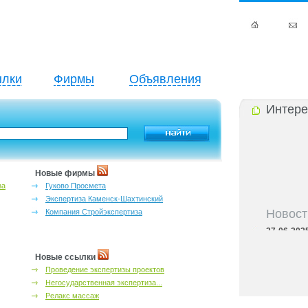
лки
Фирмы
Объявления
Интере
Новые фирмы
за
Гуково Просмета
Экспертиза Каменск-Шахтинский
Новост
Компания Стройэкспертиза
27-06-202
инфраструкт
27-06-202
Новые ссылки
Ростова и к
Проведение экспертизы проектов
27-06-202
Негосударственная экспертиза...
важный кри
Релакс массаж
27-06-202
лучшие мес