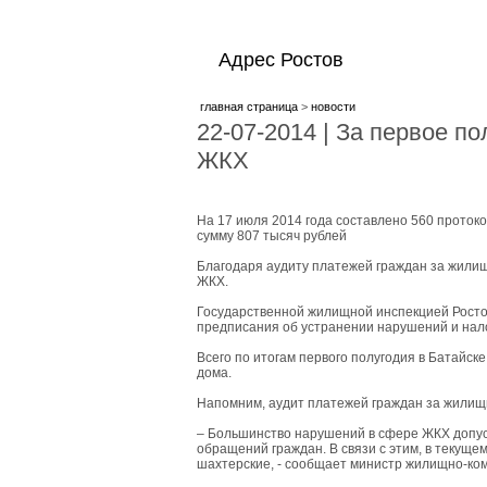
Адрес Ростов
главная страница
>
новости
22-07-2014 | За первое п
ЖКХ
На 17 июля 2014 года составлено 560 прото
сумму 807 тысяч рублей
Благодаря аудиту платежей граждан за жилищ
ЖКХ.
Государственной жилищной инспекцией Росто
предписания об устранении нарушений и нал
Всего по итогам первого полугодия в Батайск
дома.
Напомним, аудит платежей граждан за жилищн
– Большинство нарушений в сфере ЖКХ допуск
обращений граждан. В связи с этим, в текуще
шахтерские, - сообщает министр жилищно-ко