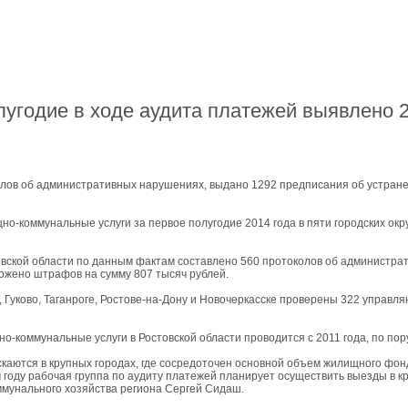
27-06-202
обзор проб
27-06-202
какие райо
27-06-202
разных рай
олугодие в ходе аудита платежей выявлено
29-04-202
прошествии
22-07-201
технологии
22-07-201
выявлено 2
колов об административных нарушениях, выдано 1292 предписания об устра
но-коммунальные услуги за первое полугодие 2014 года в пяти городских окр
вской области по данным фактам составлено 560 протоколов об администра
ожено штрафов на сумму 807 тысяч рублей.
е, Гуково, Таганроге, Ростове-на-Дону и Новочеркасске проверены 322 управ
о-коммунальные услуги в Ростовской области проводится с 2011 года, по пор
аются в крупных городах, где сосредоточен основной объем жилищного фон
м году рабочая группа по аудиту платежей планирует осуществить выезды в кр
ммунального хозяйства региона Сергей Сидаш.