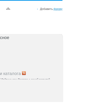
Добавить
фирму
сное
и каталога
5
Рейтинг улиц Ростова с самой развитой
урой: где удобно жить и работать
5
Где расположены главные транспортные узлы
ак они влияют на жизнь горожан
5
Близость к торговым центрам Ростова как
терий выбора жилья
5
Карта парков и скверов Ростова-на-Дону:
та для отдыха в городе и пригородах