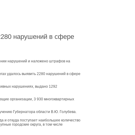
5
Где в Ростове проще всего найти парковку:
лем и решений
5
Безопасность и освещённость улиц Ростова:
ны наиболее комфортны вечером
5
Что влияет на стоимость аренды жилья в
онах Ростова и Ростовской области
 2280 нарушений в сфере
1
У обманутых дольщиков в Батайске по
 12 лет появится возможность получить жилье
4
На Дону применяют инновационные
 ремонта труб
4
За первое полугодие в ходе аудита платежей
280 нарушений в сфере ЖКХ
нении нарушений и наложено штрафов на
угах удалось выявить 2280 нарушений в сфере
тивных нарушениях, выдано 1292
ляющие организации, 3 930 многоквартирных
учению Губернатора области В.Ю. Голубева.
да и откуда поступает наибольшее количество
упные городские округа, в том числе