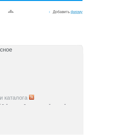
Добавить
фирму
сное
и каталога
5
Рейтинг улиц Ростова с самой развитой
урой: где удобно жить и работать
5
Где расположены главные транспортные узлы
ак они влияют на жизнь горожан
5
Близость к торговым центрам Ростова как
терий выбора жилья
5
Карта парков и скверов Ростова-на-Дону: