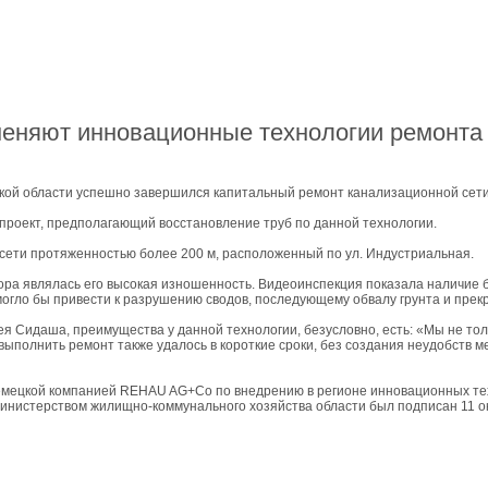
лучшие мес
27-06-202
обзор проб
27-06-202
какие райо
27-06-202
разных рай
именяют инновационные технологии ремонта
29-04-202
прошествии
22-07-201
технологии
вской области успешно завершился капитальный ремонт канализационной се
22-07-201
выявлено 2
проект, предполагающий восстановление труб по данной технологии.
сети протяженностью более 200 м, расположенный по ул. Индустриальная.
ора являлась его высокая изношенность. Видеоинспекция показала наличие 
могло бы привести к разрушению сводов, последующему обвалу грунта и пре
я Сидаша, преимущества у данной технологии, безусловно, есть: «Мы не т
 выполнить ремонт также удалось в короткие сроки, без создания неудобств
емецкой компанией REHAU AG+Co по внедрению в регионе инновационных те
нистерством жилищно-коммунального хозяйства области был подписан 11 ок