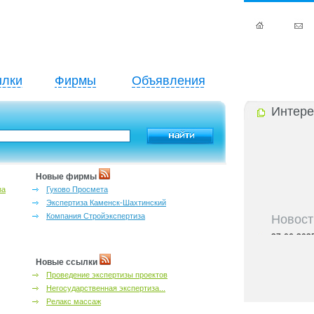
лки
Фирмы
Объявления
Интере
Новые фирмы
за
Гуково Просмета
Экспертиза Каменск-Шахтинский
Новост
Компания Стройэкспертиза
27-06-202
инфраструкт
27-06-202
Новые ссылки
Ростова и к
Проведение экспертизы проектов
27-06-202
Негосударственная экспертиза...
важный кри
Релакс массаж
27-06-202