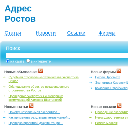
Адрес
Ростов
Статьи
Новости
Ссылки
Фирмы
Поиск
на сайте
в интернете
Новые объявления
Новые фирмы
Судебная строительно-техническая экспертиза
Гуково Просмета
Гуково
Экспертиза Каменск-
Обследование объектов незавершенного
Компания Стройэкспе
строительства Ростов
Проведение экспертизы инженерных
коммуникаций Каменск-Шахтинский
Новые статьи
Новые ссылки
Почему независимая экспертиза...
Проведение эксперти
Как применять результаты независимой...
Негосударственная эк
Проверка проектной документации:...
Релакс массаж