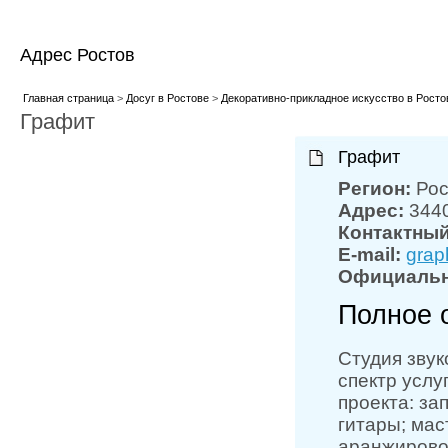
Адрес Ростов
Главная страница
>
Досуг в Ростове
>
Декоративно-прикладное искусство в Росто
Графит
Графит
Регион:
Рос
Адрес:
3440
Контактны
E-mail:
grap
Официальн
Полное 
Студия звук
спектр услу
проекта: за
гитары; мас
аранжировок