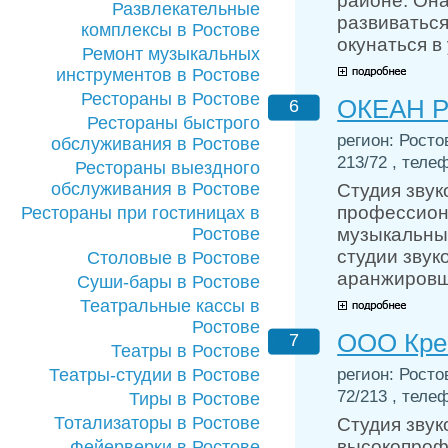
районе. Она
Развлекательные
развиваться
комплексы в Ростове
окунаться в
Ремонт музыкальных
инструментов в Ростове
Рестораны в Ростове
ОКЕАН 
6
Рестораны быстрого
регион: Росто
обслуживания в Ростове
213/72 , телеф
Рестораны выездного
обслуживания в Ростове
Студия звук
профессион
Рестораны при гостиницах в
Ростове
музыкальны
студии звук
Столовые в Ростове
аранжировщи
Суши-бары в Ростове
Театральные кассы в
Ростове
ООО Кре
7
Театры в Ростове
регион: Росто
Театры-студии в Ростове
72/213 , телеф
Тиры в Ростове
Тотализаторы в Ростове
Студия звук
высокопроф
Фейерверки в Ростове