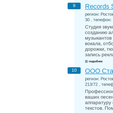
Records S
9
регион: Росто
30 , телефон: 
Студия звук
созданию а
музыкантов 
вокала, отб
дорожки, тю
запись рекл
ООО Ста
10
регион: Росто
213/72 , телеф
Профессиона
ваших песе
аппаратуру
текстов. По