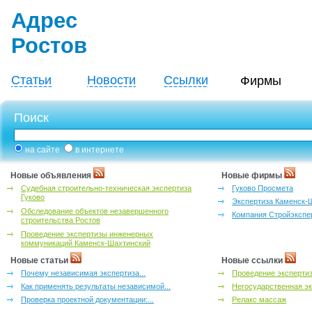
Адрес
Ростов
Статьи
Новости
Ссылки
Фирмы
Поиск
на сайте
в интернете
Новые объявления
Новые фирмы
Судебная строительно-техническая экспертиза
Гуково Просмета
Гуково
Экспертиза Каменск-
Обследование объектов незавершенного
Компания Стройэкспе
строительства Ростов
Проведение экспертизы инженерных
коммуникаций Каменск-Шахтинский
Новые статьи
Новые ссылки
Почему независимая экспертиза...
Проведение эксперти
Как применять результаты независимой...
Негосударственная эк
Проверка проектной документации:...
Релакс массаж