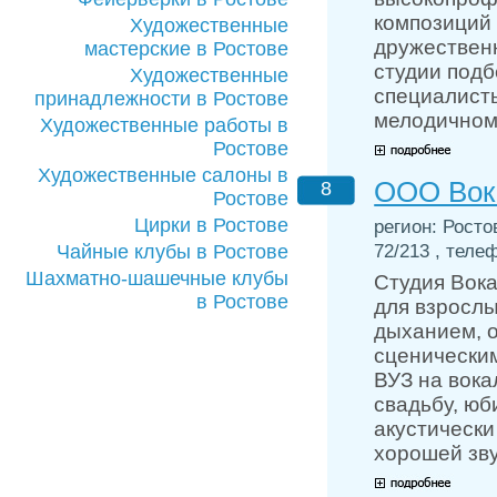
композиций 
Художественные
дружествен
мастерские в Ростове
студии подб
Художественные
специалисты
принадлежности в Ростове
мелодичном
Художественные работы в
Ростове
Художественные салоны в
ООО Вок
8
Ростове
Цирки в Ростове
регион: Росто
72/213 , телеф
Чайные клубы в Ростове
Шахматно-шашечные клубы
Студия Вок
в Ростове
для взрослы
дыханием, о
сценическим
ВУЗ на вока
свадьбу, юб
акустически
хорошей зву