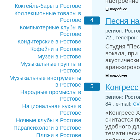
настроение 
Коктейль-бары в Ростове
Коллекционные товары в
Песня на
Ростове
4
Компьютерные клубы в
регион: Росто
Ростове
72 , телефон: 
Кондитерские в Ростове
Студия "Пес
Кофейни в Ростове
вокала, при
Музеи в Ростове
акустически
Музыкальные группы в
аранжирово
Ростове
Музыкальные инструменты
в Ростове
Конгресс
5
Народные промыслы в
регион: Росто
Ростове
ev
84 , e-mail:
Национальная кухня в
«Конгресс Х
Ростове
считается 
Ночные клубы в Ростове
удобного д
Парапсихологи в Ростове
тематически
Пляжи в Ростове