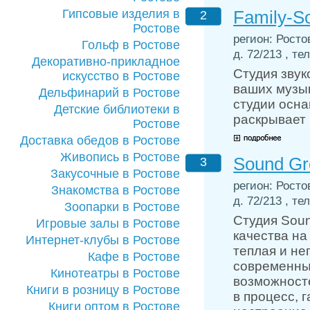
Гипсовые изделия в
Family-S
2
Ростове
регион: Росто
Гольф в Ростове
д. 72/213 , те
Декоративно-прикладное
Студия звук
искусство в Ростове
ваших музы
Дельфинарий в Ростове
студии осн
Детские библиотеки в
раскрывает
Ростове
Доставка обедов в Ростове
Живопись в Ростове
Sound Gr
3
Закусочные в Ростове
регион: Росто
Знакомства в Ростове
д. 72/213 , те
Зоопарки в Ростове
Студия Sou
Игровые залы в Ростове
качества на
Интернет-клубы в Ростове
теплая и н
Кафе в Ростове
современны
Кинотеатры в Ростове
возможносте
Книги в розницу в Ростове
в процесс, 
Книги оптом в Ростове