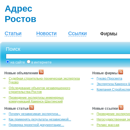
Адрес
Ростов
Статьи
Новости
Ссылки
Фирмы
Поиск
на сайте
в интернете
Новые объявления
Новые фирмы
Судебная строительно-техническая экспертиза
Гуково Просмета
Гуково
Экспертиза Каменск-
Обследование объектов незавершенного
Компания Стройэкспе
строительства Ростов
Проведение экспертизы инженерных
коммуникаций Каменск-Шахтинский
Новые статьи
Новые ссылки
Почему независимая экспертиза...
Проведение эксперти
Как применять результаты независимой...
Негосударственная эк
Проверка проектной документации:...
Релакс массаж