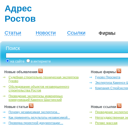
Адрес
Ростов
Статьи
Новости
Ссылки
Фирмы
Поиск
на сайте
в интернете
Новые объявления
Новые фирмы
Судебная строительно-техническая экспертиза
Гуково Просмета
Гуково
Экспертиза Каменск-
Обследование объектов незавершенного
Компания Стройэкспе
строительства Ростов
Проведение экспертизы инженерных
коммуникаций Каменск-Шахтинский
Новые статьи
Новые ссылки
Почему независимая экспертиза...
Проведение эксперти
Как применять результаты независимой...
Негосударственная эк
Проверка проектной документации:...
Релакс массаж