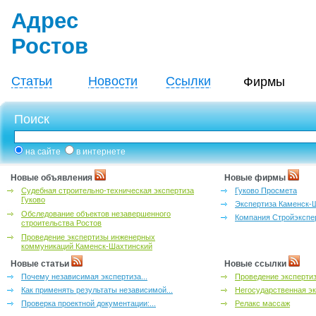
Адрес
Ростов
Статьи
Новости
Ссылки
Фирмы
Поиск
на сайте
в интернете
Новые объявления
Новые фирмы
Судебная строительно-техническая экспертиза
Гуково Просмета
Гуково
Экспертиза Каменск-
Обследование объектов незавершенного
Компания Стройэкспе
строительства Ростов
Проведение экспертизы инженерных
коммуникаций Каменск-Шахтинский
Новые статьи
Новые ссылки
Почему независимая экспертиза...
Проведение эксперти
Как применять результаты независимой...
Негосударственная эк
Проверка проектной документации:...
Релакс массаж