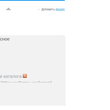
Добавить
фирму
сное
и каталога
5
Рейтинг улиц Ростова с самой развитой
урой: где удобно жить и работать
5
Где расположены главные транспортные узлы
ак они влияют на жизнь горожан
5
Близость к торговым центрам Ростова как
терий выбора жилья
5
Карта парков и скверов Ростова-на-Дону:
та для отдыха в городе и пригородах