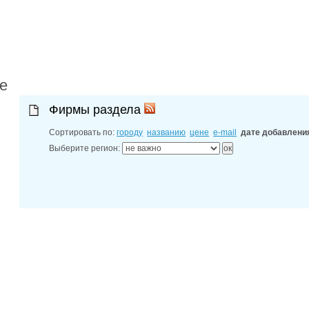
27-06-202
обзор проб
27-06-202
какие райо
27-06-202
разных рай
29-04-202
е
прошествии
22-07-201
Фирмы раздела
технологии
22-07-201
Сортировать по:
городу
названию
цене
e-mail
дате добавлени
выявлено 2
Выберите регион: