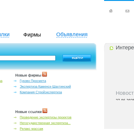
лки
Объявления
Фирмы
Интере
Новые фирмы
за
Гуково Просмета
Экспертиза Каменск-Шахтинский
Новост
Компания Стройэкспертиза
27-06-202
инфраструкт
27-06-202
Новые ссылки
Ростова и к
Проведение экспертизы проектов
27-06-202
Негосударственная экспертиза...
важный кри
Релакс массаж
27-06-202
лучшие мес