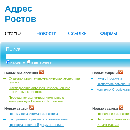
Адрес
Ростов
Новости
Ссылки
Фирмы
Статьи
Поиск
на сайте
в интернете
Новые объявления
Новые фирмы
Судебная строительно-техническая экспертиза
Гуково Просмета
Гуково
Экспертиза Каменск-
Обследование объектов незавершенного
Компания Стройэкспе
строительства Ростов
Проведение экспертизы инженерных
коммуникаций Каменск-Шахтинский
Новые статьи
Новые ссылки
Почему независимая экспертиза...
Проведение эксперти
Как применять результаты независимой...
Негосударственная эк
Проверка проектной документации:...
Релакс массаж