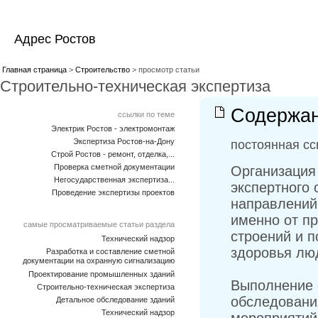
Адрес Ростов
Главная страница
>
Строительство
> просмотр статьи
Строительно-техническая экспертиза
Содержан
ссылки по теме
Электрик Ростов - электромонтаж
Экспертиза Ростов-на-Дону
постоянная сс
Строй Ростов - ремонт, отделка,...
Проверка сметной документации
Организация
Негосударственная экспертиза...
экспертного
Проведение экспертизы проектов
направлений 
именно от п
самые просматриваемые статьи раздела
строений и п
Технический надзор
здоровья лю
Разработка и составление сметной
документации на охранную сигнализацию
Проектирование промышленных зданий
Выполнение с
Строительно-техническая экспертиза
обследовани
Детальное обследование зданий
Технический надзор