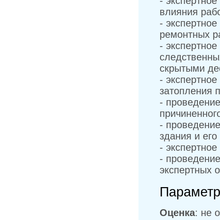
- экспертное
влияния рабо
- экспертное
ремонтных р
- экспертное
следственны
скрытыми де
- экспертно
затопления 
- проведени
причиненног
- проведени
здания и его
- экспертное
- проведение
экспертных 
Параметр
Оценка
: не 