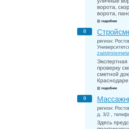
уличные во
ворота, ско
ворота, пан
Стройсм
8
регион: Ростов
Университетски
zaistroismet
Экспертная
проверку см
сметной док
Краснодаре 
Массажн
9
регион: Росто
д. 3/2 , телеф
Здесь пред
практикующ