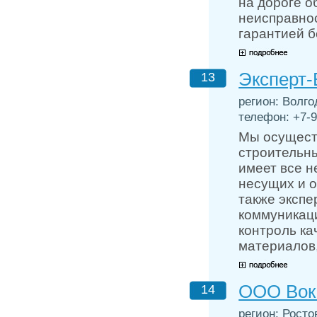
на дороге о
неисправно
гарантией б
Эксперт-
13
регион: Волгод
телефон: +7-9
Мы осущест
строительн
имеет все 
несущих и 
также экспе
коммуникац
контроль ка
материалов,
ООО Вок
14
регион: Росто