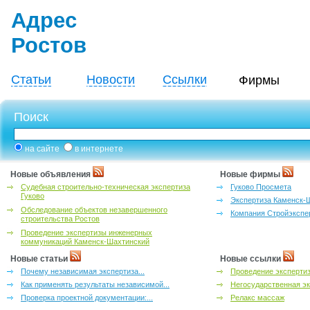
Адрес
Ростов
Статьи
Новости
Ссылки
Фирмы
Поиск
на сайте
в интернете
Новые объявления
Новые фирмы
Судебная строительно-техническая экспертиза
Гуково Просмета
Гуково
Экспертиза Каменск-
Обследование объектов незавершенного
Компания Стройэкспе
строительства Ростов
Проведение экспертизы инженерных
коммуникаций Каменск-Шахтинский
Новые статьи
Новые ссылки
Почему независимая экспертиза...
Проведение эксперти
Как применять результаты независимой...
Негосударственная эк
Проверка проектной документации:...
Релакс массаж