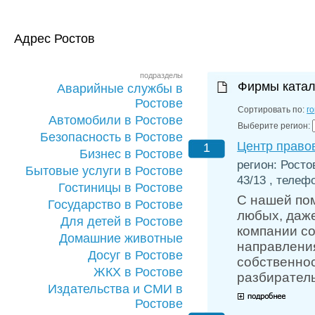
Адрес Ростов
подразделы
Фирмы катал
Аварийные службы в
Ростове
Сортировать по:
г
Автомобили в Ростове
Выберите регион:
Безопасность в Ростове
Центр право
1
Бизнес в Ростове
регион: Росто
Бытовые услуги в Ростове
43/13 , телефо
Гостиницы в Ростове
С нашей по
Государство в Ростове
любых, даж
Для детей в Ростове
компании с
Домашние животные
направления
Досуг в Ростове
собственнос
ЖКХ в Ростове
разбиратель
Издательства и СМИ в
Ростове