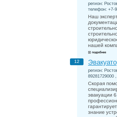
регион: Ростов
телефон: +7-9
Наш экспер
документаци
строительно
строительно
юридическое
нашей компа
Эвакуато
12
регион: Ростов
89281729000 ,
Скорая пом
специализи
эвакуации 6
профессион
гарантируе
знание уст