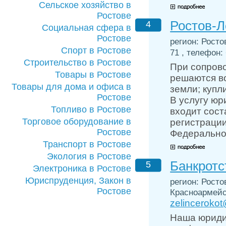
Сельское хозяйство в
Ростове
Ростов-Л
4
Социальная сфера в
Ростове
регион: Ростов
Спорт в Ростове
71 , телефон: 
Строительство в Ростове
При сопров
Товары в Ростове
решаются во
Товары для дома и офиса в
земли; купл
Ростове
В услугу юр
Топливо в Ростове
входит сост
Торговое оборудование в
регистраци
Ростове
Федерально
Транспорт в Ростове
Экология в Ростове
Банкротс
5
Электроника в Ростове
Юриспруденция, Закон в
регион: Ростов
Ростове
Красноармейск
zelincerokot
Наша юридич