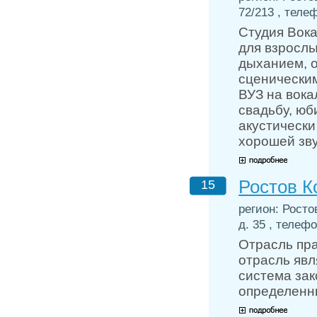
72/213 , телеф
Студия Вок
для взрослы
дыханием, о
сценическим
ВУЗ на вока
свадьбу, юб
акустически
хорошей зву
Ростов К
15
регион: Росто
д. 35 , телефо
Отрасль пра
отрасль явл
система зак
определенны