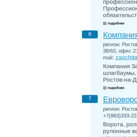
профессион
Профессион
обязательст
Компани
6
регион: Росто
38/63, офис 2
zaschit
mail:
Компания За
шлагбаумы, 
Ростов-на-Д
Евровор
7
регион: Росто
+7(863)333-22-
Ворота, рол
рулонные во