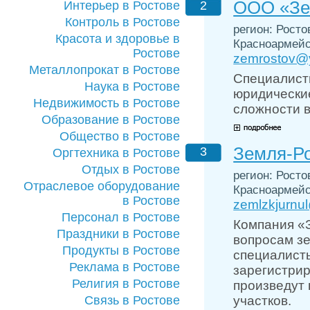
ООО «Зе
Интерьер в Ростове
2
Контроль в Ростове
регион: Ростов
Красота и здоровье в
Красноармейск
Ростове
zemrostov@
Металлопрокат в Ростове
Специалист
Наука в Ростове
юридически
Недвижимость в Ростове
сложности в
Образование в Ростове
Общество в Ростове
Земля-Р
3
Оргтехника в Ростове
Отдых в Ростове
регион: Ростов
Отраслевое оборудование
Красноармейск
в Ростове
zemlzkjurnul
Персонал в Ростове
Компания «З
Праздники в Ростове
вопросам зе
Продукты в Ростове
специалисты
Реклама в Ростове
зарегистрир
Религия в Ростове
произведут 
Связь в Ростове
участков.